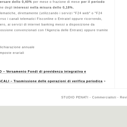
ersare dello 0,40%
per mese o frazione di mese
per il periodo
one degli
interessi nella misura dello 0,18%.
lematiche, direttamente (utilizzando i servizi "F24 web" o "F24
erso i canali telematici Fisconline o Entratel oppure ricorrendo,
ero, ai servizi di internet banking messi a disposizione da
scossione convenzionati con l'Agenzia delle Entrate) oppure tramite
dichiarazione annuale
mposte erariali
– Versamento Fondi di previdenza integrativa e
ALI – Trasmissione delle operazioni di verifica periodica
»
STUDIO PENATI - Commercialisti - Reviso