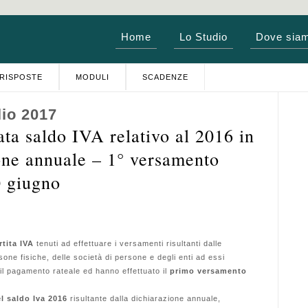
Home
Lo Studio
Dove sia
RISPOSTE
MODULI
SCADENZE
lio 2017
ta saldo IVA relativo al 2016 in
ione annuale – 1° versamento
0 giugno
rtita IVA
tenuti ad effettuare i versamenti risultanti dalle
rsone fisiche, delle società di persone e degli enti ad essi
 il pagamento rateale ed hanno effettuato il
primo versamento
l saldo Iva 2016
risultante dalla dichiarazione annuale,