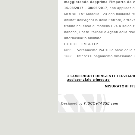
maggiorando dapprima l'importo da v
16/03/2017 – 30/06/2017
, con applicazi
MODALITA’:
Modello F24 con modalità te
online" dell'Agenzia delle Entrate, attrav
tranne nel caso di modello F24 a saldo z
banche, Poste Italiane e Agenti della ri
intermediario abilitato.
CODICE TRIBUTO:
6099 – Versamento IVA sulla base della 
1668 – Interessi pagamento dilazionato i
«
CONTRIBUTI DIRIGENTI TERZIARIO 
assistenziale trimestre
MISURATORI FISC
Designed by
FISCOeTASSE.com