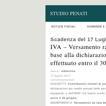
STUDIO PENATI
NOTIZIE FISCALI
DOMANDE E 
Scadenza del 17 Lug
IVA – Versamento ra
base alla dichiaraz
effettuato entro il 3
Autore
:
redazione
17 Luglio 2017
SOGGETTI:
Contribuenti titolari di pa
dichiarazioni dei redditi annuali delle pe
equiparati, e dell'IRAP che hanno scelto
entro il 30 giugno.
ADEMPIMENTO:
Versamento 2a rata de