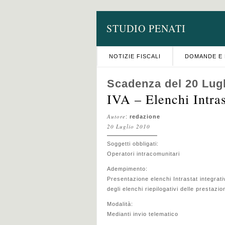
STUDIO PENATI
NOTIZIE FISCALI
DOMANDE E 
Scadenza del 20 Lug
IVA – Elenchi Intras
Autore
:
redazione
20 Luglio 2010
Soggetti obbligati:
Operatori intracomunitari
Adempimento:
Presentazione elenchi Intrastat integrati
degli elenchi riepilogativi delle prestazi
Modalità:
Medianti invio telematico