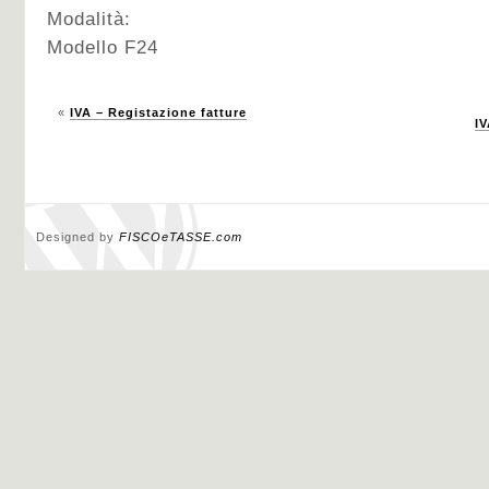
Modalità:
Modello F24
«
IVA – Registazione fatture
IV
Designed by
FISCOeTASSE.com