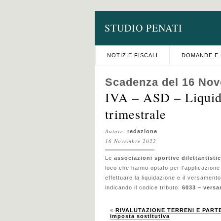
STUDIO PENATI
NOTIZIE FISCALI
DOMANDE E 
Scadenza del 16 No
IVA – ASD – Liquid
trimestrale
Autore
:
redazione
16 Novembre 2022
Le
associazioni sportive dilettantisti
loco che hanno optato per l'applicazione
effettuare la liquidazione e il versamento
indicando il codice tributo:
6033 – versa
«
RIVALUTAZIONE TERRENI E PARTEC
imposta sostitutiva