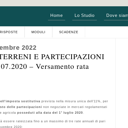
Home
Lo Studio
Dove sia
RISPOSTE
MODULI
SCADENZE
vembre 2022
TERRENI E PARTECIPAZIONI
7.2020 – Versamento rata
dell'imposta sostitutiva
prevista nella misura unica dell’11%, per
sto delle partecipazioni
non negoziate in mercati regolamentati
ne agricola
posseduti alla data del 1° luglio 2020
.
à essere rateizzata fino a un massimo di tre rate annuali di pari
novembre 2020: