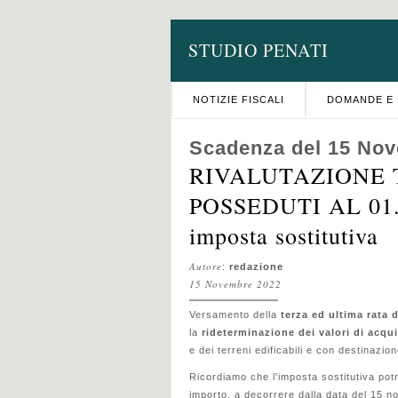
STUDIO PENATI
NOTIZIE FISCALI
DOMANDE E 
Scadenza del 15 No
RIVALUTAZIONE 
POSSEDUTI AL 01.0
imposta sostitutiva
Autore
:
redazione
15 Novembre 2022
Versamento della
terza ed ultima rata 
la
rideterminazione dei valori di acqui
e dei terreni edificabili e con destinazio
Ricordiamo che l'imposta sostitutiva potr
importo, a decorrere dalla data del 15 