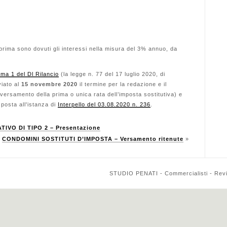
 prima sono dovuti gli interessi nella misura del 3% annuo, da
ma 1 del Dl Rilancio
(la legge n. 77 del 17 luglio 2020, di
viato al
15 novembre 2020
il termine per la redazione e il
l versamento della prima o unica rata dell’imposta sostitutiva) e
sposta all'istanza di
Interpello del 03.08.2020 n. 236
.
IVO DI TIPO 2 – Presentazione
CONDOMINI SOSTITUTI D’IMPOSTA – Versamento ritenute
»
STUDIO PENATI - Commercialisti - Reviso