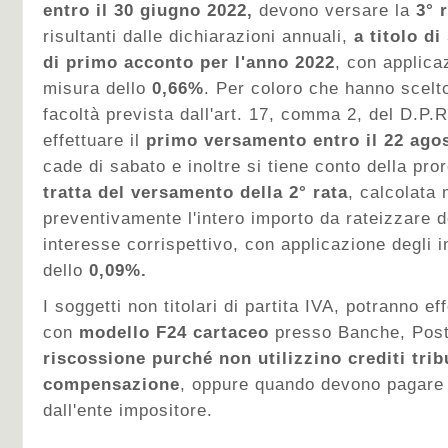
entro il 30 giugno 2022,
devono versare la
3° 
risultanti dalle dichiarazioni annuali,
a titolo di
di primo acconto per l'anno 2022
, con applica
misura dello
0,66%
. Per coloro che hanno scelto
facoltà prevista dall'art. 17, comma 2, del D.P.
effettuare il
primo versamento entro il 22 ago
cade di sabato e inoltre si tiene conto della pro
tratta del versamento
della 2° rata
, calcolata
preventivamente l'intero importo da rateizzare de
interesse corrispettivo, con applicazione degli i
dello
0,09%.
I soggetti non titolari di partita IVA, potranno e
con
modello F24 cartaceo
presso Banche, Poste
riscossione purché non utilizzino crediti tribu
compensazione
, oppure quando devono pagare 
dall'ente impositore.