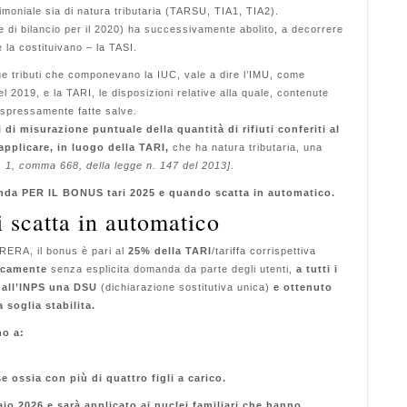
atrimoniale sia di natura tributaria (TARSU, TIA1, TIA2).
 di bilancio per il 2020) ha successivamente abolito, a decorrere
he la costituivano – la TASI.
 due tributi che componevano la IUC, vale a dire l’IMU, come
el 2019, e la TARI, le disposizioni relative alla quale, contenute
espressamente fatte salve.
di misurazione puntuale della quantità di rifiuti conferiti al
applicare, in luogo della TARI,
che ha natura tributaria, una
. 1, comma 668, della legge n. 147 del 2013]
.
da PER IL BONUS tari 2025 e quando scatta in automatico.
 scatta in automatico
ARERA, il bonus è pari al
25% della TARI
/tariffa corrispettiva
icamente
senza esplicita domanda da parte degli utenti,
a tutti i
 all’INPS una DSU
(dichiarazione sostitutiva unica)
e ottenuto
 soglia stabilita.
no a:
 ossia con più di quattro figli a carico.
aio 2026 e sarà applicato ai nuclei familiari che hanno