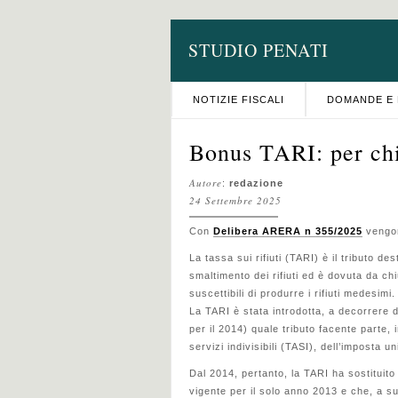
STUDIO PENATI
NOTIZIE FISCALI
DOMANDE E 
Bonus TARI: per chi
Autore
:
redazione
24 Settembre 2025
Con
Delibera ARERA n 355/2025
vengono
La tassa sui rifiuti (TARI) è il tributo des
smaltimento dei rifiuti ed è dovuta da ch
suscettibili di produrre i rifiuti medesimi.
La TARI è stata introdotta, a decorrere d
per il 2014) quale tributo facente parte, 
servizi indivisibili (TASI), dell’imposta 
Dal 2014, pertanto, la TARI ha sostituito 
vigente per il solo anno 2013 e che, a sua