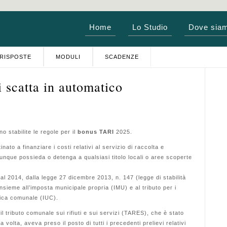
Home
Lo Studio
Dove sia
RISPOSTE
MODULI
SCADENZE
 scatta in automatico
 stabilite le regole per il
bonus TARI
2025.
tinato a finanziare i costi relativi al servizio di raccolta e
iunque possieda o detenga a qualsiasi titolo locali o aree scoperte
al 2014, dalla legge 27 dicembre 2013, n. 147 (legge di stabilità
insieme all’imposta municipale propria (IMU) e al tributo per i
unica comunale (IUC).
il tributo comunale sui rifiuti e sui servizi (TARES), che è stato
 volta, aveva preso il posto di tutti i precedenti prelievi relativi