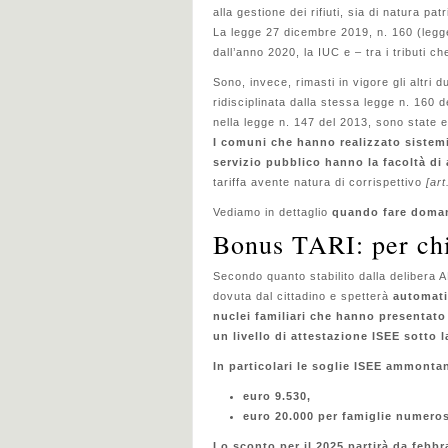
alla gestione dei rifiuti, sia di natura p
La legge 27 dicembre 2019, n. 160 (legge
dall’anno 2020, la IUC e – tra i tributi c
Sono, invece, rimasti in vigore gli altri
ridisciplinata dalla stessa legge n. 160 d
nella legge n. 147 del 2013, sono state 
I comuni che hanno realizzato sistemi 
servizio pubblico hanno la facoltà di 
tariffa avente natura di corrispettivo
[art
Vediamo in dettaglio
quando fare doman
Bonus TARI: per chi
Secondo quanto stabilito dalla delibera 
dovuta dal cittadino e spetterà
automat
nuclei familiari che hanno presentato
un livello di attestazione ISEE sotto la
In particolari le soglie ISEE ammonta
euro 9.530,
euro 20.000 per famiglie numerose
Lo sconto per il 2025 partirà da febbr