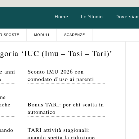
Home
Lo Studio
Dove sia
RISPOSTE
MODULI
SCADENZE
goria ‘IUC (Imu – Tasi – Tari)’
e anni
Sconto IMU 2026 con
a
comodato d’uso ai parenti
one
anche
Bonus TARI: per chi scatta in
automatico
uando
TARI attività stagionali:
quando spetta la riduzione