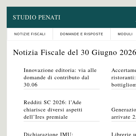
STUDIO PENATI
NOTIZIE FISCALI
DOMANDE E RISPOSTE
MODULI
Notizia Fiscale del 30 Giugno 202
Innovazione editoria: via alle
Accertame
domande di contributo dal
ristoranti
30.06
bottiglio
Redditi SC 2026: l’Ade
chiarisce diversi aspetti
Generazio
dell’Ires premiale
arrivate 
Dichiarazione IMU:
Librerie 