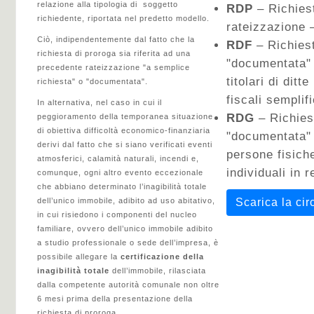
relazione alla tipologia di soggetto
RDP
– Richiest
richiedente, riportata nel predetto modello.
rateizzazione –
Ciò, indipendentemente dal fatto che la
RDF
– Richiest
richiesta di proroga sia riferita ad una
"documentata" 
precedente rateizzazione "a semplice
titolari di ditt
richiesta" o "documentata".
fiscali semplifi
In alternativa, nel caso in cui il
RDG
– Richies
peggioramento della temporanea situazione
di obiettiva difficoltà economico-finanziaria
"documentata" 
derivi dal fatto che si siano verificati eventi
persone fisiche 
atmosferici, calamità naturali, incendi e,
individuali in r
comunque, ogni altro evento eccezionale
che abbiano determinato l’inagibilità totale
dell’unico immobile, adibito ad uso abitativo,
Scarica la cir
in cui risiedono i componenti del nucleo
familiare, ovvero dell’unico immobile adibito
a studio professionale o sede dell’impresa, è
possibile allegare la
certificazione della
inagibilità totale
dell’immobile, rilasciata
dalla competente autorità comunale non oltre
6 mesi prima della presentazione della
richiesta di proroga.