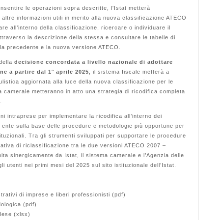
nsentire le operazioni sopra descritte, l'Istat metterà
altre informazioni utili in merito alla nuova classificazione ATECO
re all’interno della classificazione, ricercare o individuare il
traverso la descrizione della stessa e consultare le tabelle di
a la precedente e la nuova versione ATECO.
della
decisione concordata a livello nazionale di adottare
e a partire dal 1° aprile 2025
, il sistema fiscale metterà a
dulistica aggiornata alla luce della nuova classificazione per le
ema camerale metteranno in atto una strategia di ricodifica completa
.
oni intraprese per implementare la ricodifica all’interno dei
lo ente sulla base delle procedure e metodologie più opportune per
stituzionali. Tra gli strumenti sviluppati per supportare le procedure
rativa di riclassificazione tra le due versioni ATECO 2007 –
a sinergicamente da Istat, il sistema camerale e l’Agenzia delle
li utenti nei primi mesi del 2025 sul sito istituzionale dell’Istat.
rativi di imprese e liberi professionisti (pdf)
ologica (pdf)
lese (xlsx)