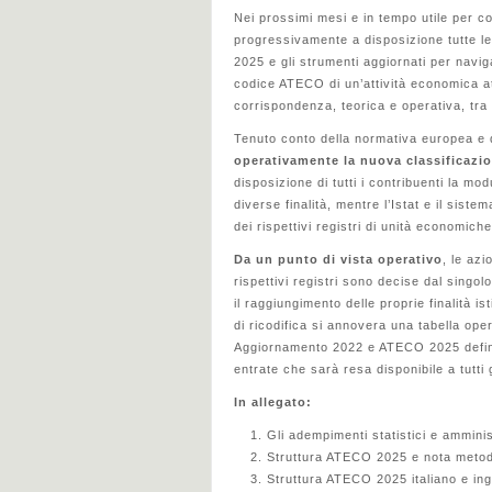
Nei prossimi mesi e in tempo utile per co
progressivamente a disposizione tutte le 
2025 e gli strumenti aggiornati per naviga
codice ATECO di un’attività economica at
corrispondenza, teorica e operativa, tr
Tenuto conto della normativa europea e 
operativamente la nuova classificazion
disposizione di tutti i contribuenti la mo
diverse finalità, mentre l’Istat e il sist
dei rispettivi registri di unità economiche
Da un punto di vista operativo
, le azi
rispettivi registri sono decise dal singo
il raggiungimento delle proprie finalità i
di ricodifica si annovera una tabella ope
Aggiornamento 2022 e ATECO 2025 definit
entrate che sarà resa disponibile a tutti g
In allegato:
Gli adempimenti statistici e amminist
Struttura ATECO 2025 e nota metod
Struttura ATECO 2025 italiano e ing