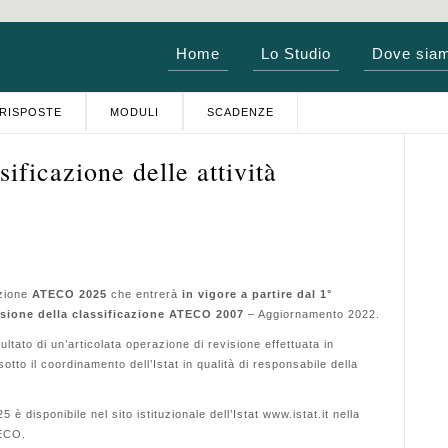
Home
Lo Studio
Dove sia
RISPOSTE
MODULI
SCADENZE
ficazione delle attività
azione
ATECO 2025
che entrerà
in vigore a partire dal 1°
ersione della classificazione ATECO 2007
– Aggiornamento 2022.
ltato di un’articolata operazione di revisione effettuata in
 sotto il coordinamento dell’Istat in qualità di responsabile della
.
5 è disponibile nel sito istituzionale dell’Istat www.istat.it nella
TECO.