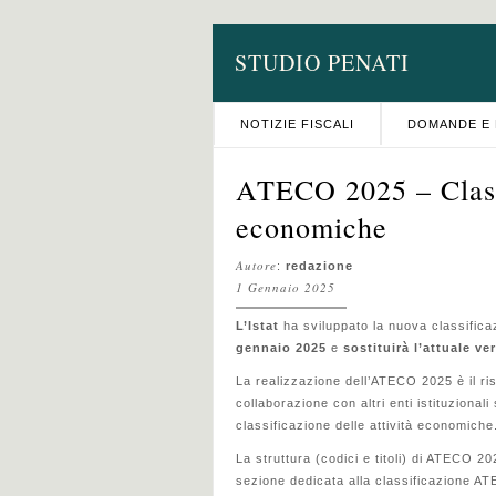
STUDIO PENATI
NOTIZIE FISCALI
DOMANDE E 
ATECO 2025 – Classi
economiche
Autore
:
redazione
1 Gennaio 2025
L’Istat
ha sviluppato la nuova classific
gennaio 2025
e
sostituirà l’attuale v
La realizzazione dell’ATECO 2025 è il risu
collaborazione con altri enti istituzionali
classificazione delle attività economiche
La struttura (codici e titoli) di ATECO 202
sezione dedicata alla classificazione A