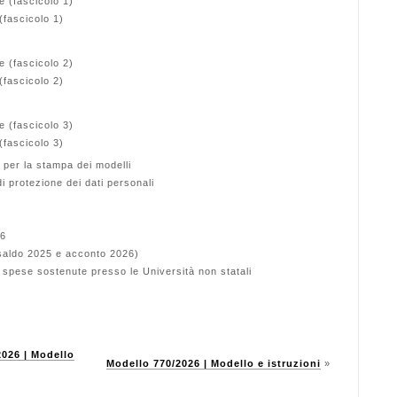
e (fascicolo 1)
(fascicolo 1)
e (fascicolo 2)
(fascicolo 2)
e (fascicolo 3)
(fascicolo 3)
 per la stampa dei modelli
di protezione dei dati personali
26
(saldo 2025 e acconto 2026)
e spese sostenute presso le Università non statali
2026 | Modello
Modello 770/2026 | Modello e istruzioni
»