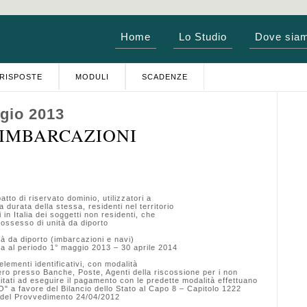
Home
Lo Studio
Dove sia
RISPOSTE
MODULI
SCADENZE
gio 2013
IMBARCAZIONI
atto di riservato dominio, utilizzatori a
a durata della stessa, residenti nel territorio
 in Italia dei soggetti non residenti, che
 possesso di unità da diporto
à da diporto (imbarcazioni e navi)
ita al periodo 1° maggio 2013 – 30 aprile 2014
ementi identificativi, con modalità
ovvero presso Banche, Poste, Agenti della riscossione per i non
bilitati ad eseguire il pagamento con le predette modalità effettuano
" a favore del Bilancio dello Stato al Capo 8 – Capitolo 1222
.4 del Provvedimento 24/04/2012