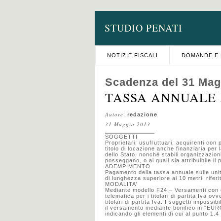
STUDIO PENATI
NOTIZIE FISCALI
DOMANDE E 
Scadenza del 31 Mag
TASSA ANNUALE 
Autore
:
redazione
31 Maggio 2013
SOGGETTI
Proprietari, usufruttuari, acquirenti con p
titolo di locazione anche finanziaria per l
dello Stato, nonché stabili organizzazioni
posseggano, o ai quali sia attribuibile il
ADEMPIMENTO
Pagamento della tassa annuale sulle unit
di lunghezza superiore ai 10 metri, rifer
MODALITA’
Mediante modello F24 – Versamenti con el
telematica per i titolari di partita Iva 
titolari di partita Iva. I soggetti impossi
il versamento mediante bonifico in "EURO
indicando gli elementi di cui al punto 1