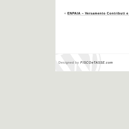
«
ENPAIA – Versamento Contributi e
Designed by
FISCOeTASSE.com