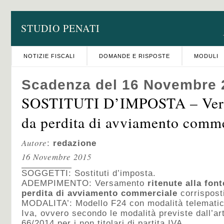
STUDIO PENATI
NOTIZIE FISCALI
DOMANDE E RISPOSTE
MODULI
Scadenza del 16 Novembre 
SOSTITUTI D’IMPOSTA – Vers
da perdita di avviamento comme
Autore
:
redazione
16 Novembre 2015
SOGGETTI: Sostituti d’imposta.
ADEMPIMENTO: Versamento
ritenute alla font
perdita di avviamento commerciale
corrispost
MODALITA’: Modello F24 con modalità telematiche 
Iva, ovvero secondo le modalità previste dall’ar
66/2014 per i non titolari di partita IVA.