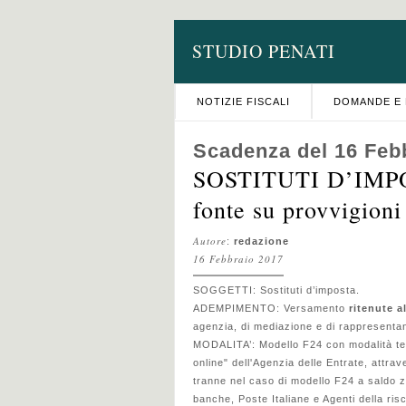
STUDIO PENATI
NOTIZIE FISCALI
DOMANDE E 
Scadenza del 16 Feb
SOSTITUTI D’IMPOS
fonte su provvigioni
Autore
:
redazione
16 Febbraio 2017
SOGGETTI: Sostituti d’imposta.
ADEMPIMENTO: Versamento
ritenute a
agenzia, di mediazione e di rappresent
MODALITA’:
Modello F24 con modalità te
online" dell'Agenzia delle Entrate, attrav
tranne nel caso di modello F24 a saldo z
banche, Poste Italiane e Agenti della ri