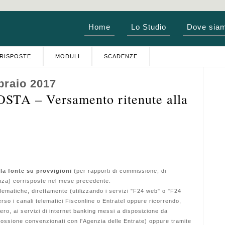
Home
Lo Studio
Dove sia
RISPOSTE
MODULI
SCADENZE
braio 2017
TA – Versamento ritenute alla
lla fonte su provvigioni
(per rapporti di commissione, di
anza)
corrisposte nel mese precedente.
lematiche, direttamente (utilizzando i servizi "F24 web" o "F24
erso i canali telematici Fisconline o Entratel oppure ricorrendo,
ero, ai servizi di internet banking messi a disposizione da
scossione convenzionati con l'Agenzia delle Entrate) oppure tramite