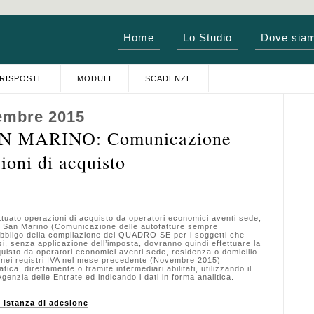
Home
Lo Studio
Dove sia
RISPOSTE
MODULI
SCADENZE
embre 2015
N MARINO: Comunicazione
ioni di acquisto
uato operazioni di acquisto da operatori economici aventi sede,
di San Marino (Comunicazione delle autofatture sempre
bligo della compilazione del QUADRO SE per i soggetti che
, senza applicazione dell’imposta, dovranno quindi effettuare la
uisto da operatori economici aventi sede, residenza o domicilio
 nei registri IVA nel mese precedente (Novembre 2015)
ca, direttamente o tramite intermediari abilitati, utilizzando il
’Agenzia delle Entrate ed indicando i dati in forma analitica.
e istanza di adesione