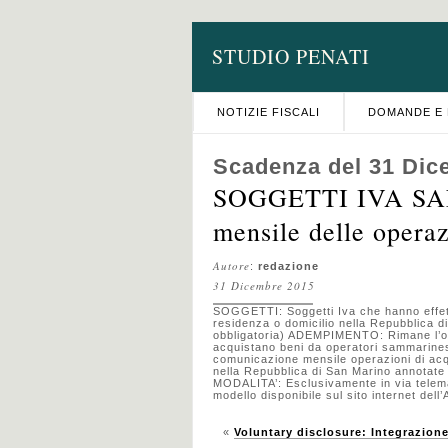
STUDIO PENATI
NOTIZIE FISCALI
DOMANDE E 
Scadenza del 31 Dic
SOGGETTI IVA SA
mensile delle operaz
Autore
:
redazione
31 Dicembre 2015
SOGGETTI: Soggetti Iva che hanno effett
residenza o domicilio nella Repubblica 
obbligatoria) ADEMPIMENTO: Rimane l’ob
acquistano beni da operatori sammarinesi
comunicazione mensile operazioni di acq
nella Repubblica di San Marino annotate
MODALITA’: Esclusivamente in via telemati
modello disponibile sul sito internet dell
«
Voluntary disclosure: Integrazion