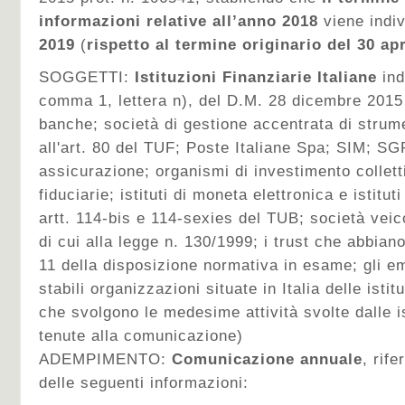
informazioni relative all’anno 2018
viene indi
2019
(
rispetto al termine originario del 30 apr
SOGGETTI:
Istituzioni Finanziarie Italiane
ind
comma 1, lettera n), del D.M. 28 dicembre 2015
banche; società di gestione accentrata di strumen
all'art. 80 del TUF; Poste Italiane Spa; SIM; SG
assicurazione; organismi di investimento collett
fiduciarie; istituti di moneta elettronica e istitut
artt. 114-bis e 114-sexies del TUB; società veic
di cui alla legge n. 130/1999; i trust che abbiano 
11 della disposizione normativa in esame; gli emi
stabili organizzazioni situate in Italia delle istit
che svolgono le medesime attività svolte dalle is
tenute alla comunicazione)
ADEMPIMENTO:
Comunicazione annuale
, rif
delle seguenti informazioni: