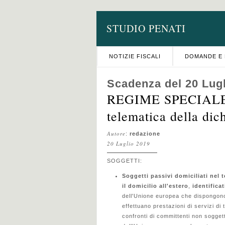
STUDIO PENATI
NOTIZIE FISCALI
DOMANDE E 
Scadenza del 20 Lug
REGIME SPECIALE 
telematica della di
Autore
:
redazione
20 Luglio 2019
SOGGETTI:
Soggetti passivi domiciliati nel t
il domicilio all'estero
,
identificati
dell'Unione europea che dispongono 
effettuano prestazioni di servizi di 
confronti di committenti non soggetti