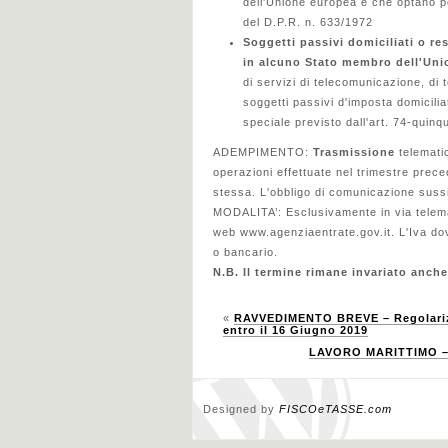
dell'Unione europea e che optano pe
del D.P.R. n. 633/1972
Soggetti passivi domiciliati o res
in alcuno Stato membro dell'Unio
di servizi di telecomunicazione, di t
soggetti passivi d'imposta domicilia
speciale previsto dall'art. 74-quinq
ADEMPIMENTO:
Trasmissione
telemati
operazioni effettuate nel trimestre prec
stessa. L'obbligo di comunicazione suss
MODALITA’: Esclusivamente in via telemati
web www.agenziaentrate.gov.it. L'Iva do
o bancario.
N.B. Il termine rimane invariato anche
«
RAVVEDIMENTO BREVE – Regolarizza
entro il 16 Giugno 2019
LAVORO MARITTIMO – 
Designed by
FISCOeTASSE.com