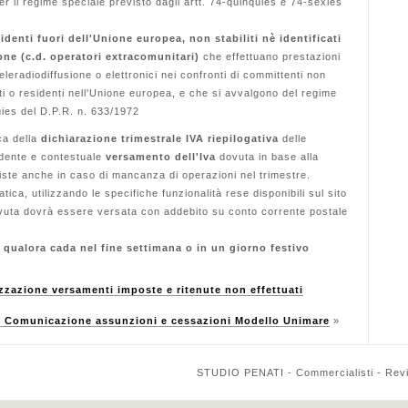
r il regime speciale previsto dagli artt. 74-quinquies e 74-sexies
identi fuori dell'Unione europea, non stabiliti nè identificati
ne (c.d. operatori extracomunitari)
che effettuano prestazioni
eleradiodiffusione o elettronici nei confronti di committenti non
ti o residenti nell'Unione europea, e che si avvalgono del regime
uies del D.P.R. n. 633/1972
ca della
dichiarazione trimestrale IVA riepilogativa
delle
edente e contestuale
versamento dell'Iva
dovuta in base alla
iste anche in caso di mancanza di operazioni nel trimestre.
ca, utilizzando le specifiche funzionalità rese disponibili sul sito
vuta dovrà essere versata con addebito su conto corrente postale
 qualora cada nel fine settimana o in un giorno festivo
zione versamenti imposte e ritenute non effettuati
Comunicazione assunzioni e cessazioni Modello Unimare
»
STUDIO PENATI - Commercialisti - Reviso