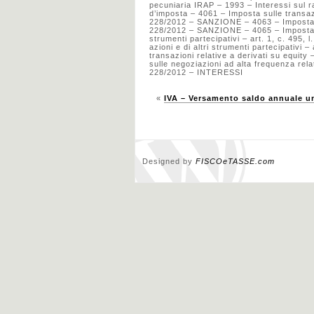
pecuniaria IRAP – 1993 – Interessi sul 
d’imposta – 4061 – Imposta sulle transazion
228/2012 – SANZIONE – 4063 – Imposta sull
228/2012 – SANZIONE – 4065 – Imposta su
strumenti partecipativi – art. 1, c. 495
azioni e di altri strumenti partecipativi
transazioni relative a derivati su equity
sulle negoziazioni ad alta frequenza relat
228/2012 – INTERESSI
«
IVA – Versamento saldo annuale un
Designed by
FISCOeTASSE.com