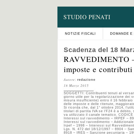
STUDIO PENATI
NOTIZIE FISCALI
DOMANDE E 
Scadenza del 18 Mar
RAVVEDIMENTO – R
imposte e contributi
Autore
:
redazione
18 Marzo 2015
SOGGETTI: Contribuenti tenuti al versa
giorno utile per la regolarizzazione dei v
misura insufficiente) entro il 16 febbr
delle imposte e delle ritenute, maggiorat
Si ricorda che, dal 1° ottobre 2014, l’ut
titolari di partita IVA se l’F24 è a debito
va utilizzato il canale tematico. CODI
Interessi sul ravvedimento – IRPEF – 89
Interessi sul ravvedimento – Addizional
Irpef – 1998 – Interessi sul Ravvedimen
Lgs. N. 472 del 18/12/1997 – 8904 – San
8918 – IRES – Sanzione pecuniaria – 19