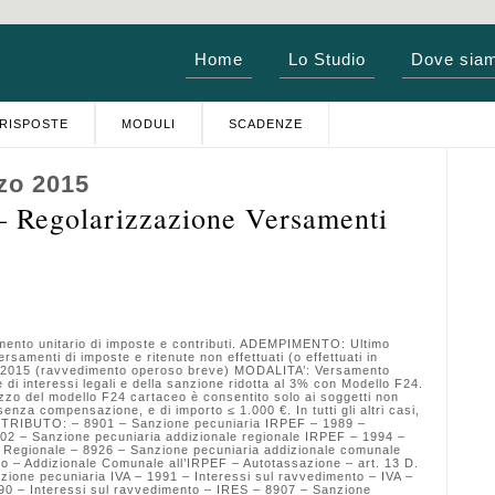
Home
Lo Studio
Dove sia
RISPOSTE
MODULI
SCADENZE
zo 2015
egolarizzazione Versamenti
mento unitario di imposte e contributi. ADEMPIMENTO: Ultimo
ersamenti di imposte e ritenute non effettuati (o effettuati in
aio 2015 (ravvedimento operoso breve) MODALITA’: Versamento
e di interessi legali e della sanzione ridotta al 3% con Modello F24.
ilizzo del modello F24 cartaceo è consentito solo ai soggetti non
, senza compensazione, e di importo ≤ 1.000 €. In tutti gli altri casi,
CE TRIBUTO: – 8901 – Sanzione pecuniaria IRPEF – 1989 –
02 – Sanzione pecuniaria addizionale regionale IRPEF – 1994 –
e Regionale – 8926 – Sanzione pecuniaria addizionale comunale
to – Addizionale Comunale all’IRPEF – Autotassazione – art. 13 D.
zione pecuniaria IVA – 1991 – Interessi sul ravvedimento – IVA –
90 – Interessi sul ravvedimento – IRES – 8907 – Sanzione