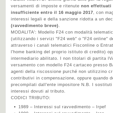
versamenti di imposte e ritenute
non effettuati
insufficiente entro il 16 maggio 2017
, con mag
interessi legali e della sanzione ridotta a un d
(ravvedimento breve)
.
MODALITA':
Modello F24 con modalità telematic
(utilizzando i servizi "F24 web" o "F24 online" d
attraverso i canali telematici Fisconline o Entra
l'home banking del proprio istituto di credito) o
intermediario abilitato. I non titolari di partita I
versamento con modello F24 cartaceo presso Ba
agenti della riscossione purché non utilizzino cre
contributivi in compensazione, oppure quando 
precompilati dall'ente impositore N.B. I sostitut
interessi dovuti al tributo.
CODICI TRIBUTO:
1989 – Interessi sul ravvedimento – Irpef