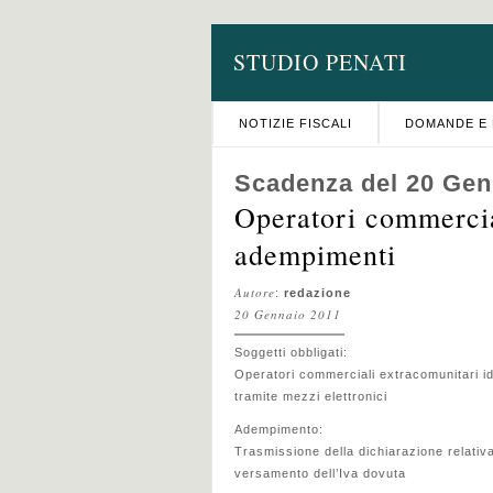
STUDIO PENATI
NOTIZIE FISCALI
DOMANDE E 
Scadenza del 20 Gen
Operatori commercia
adempimenti
Autore
:
redazione
20 Gennaio 2011
Soggetti obbligati:
Operatori commerciali extracomunitari ident
tramite mezzi elettronici
Adempimento:
Trasmissione della dichiarazione relativa
versamento dell’Iva dovuta