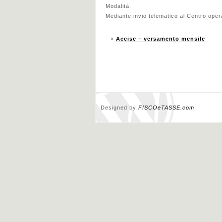
Modalità:
Mediante invio telematico al Centro oper
«
Accise – versamento mensile
Designed by
FISCOeTASSE.com