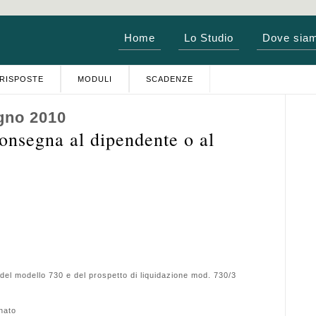
Home
Lo Studio
Dove sia
RISPOSTE
MODULI
SCADENZE
gno 2010
segna al dipendente o al
del modello 730 e del prospetto di liquidazione mod. 730/3
nato