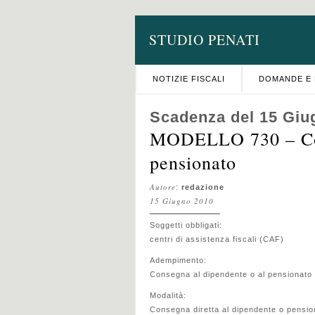
STUDIO PENATI
NOTIZIE FISCALI
DOMANDE E 
Scadenza del 15 Giu
MODELLO 730 – Con
pensionato
Autore
:
redazione
15 Giugno 2010
Soggetti obbligati:
centri di assistenza fiscali (CAF)
Adempimento:
Consegna al dipendente o al pensionato 
Modalità:
Consegna diretta al dipendente o pensio