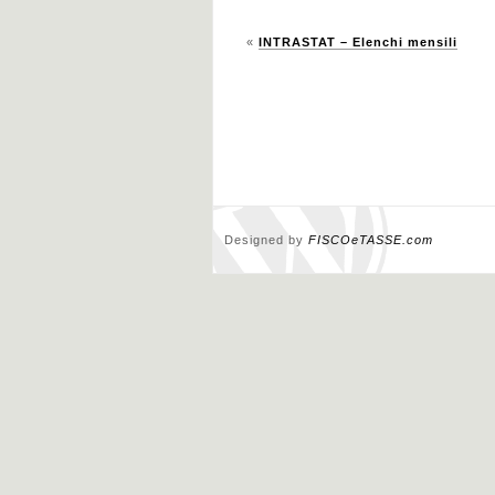
«
INTRASTAT – Elenchi mensili
Designed by
FISCOeTASSE.com