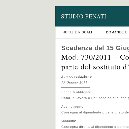
STUDIO PENATI
NOTIZIE FISCALI
DOMANDE E 
Scadenza del 15 Giu
Mod. 730/2011 – Con
parte del sostituto 
Autore
:
redazione
15 Giugno 2011
Soggetti obbligati:
Datori di lavoro o Enti pensionistici che
Adempimento:
Consegna al dipendente o pensionato del
Modalità:
Consegna diretta al dipendente o pensio