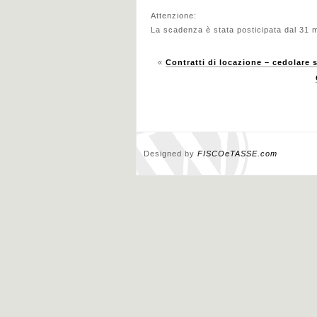
Attenzione:
La scadenza è stata posticipata dal 31 
«
Contratti di locazione – cedolare 
Designed by
FISCOeTASSE.com