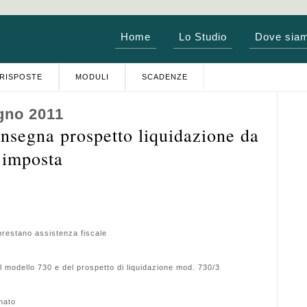
Home
Lo Studio
Dove sia
RISPOSTE
MODULI
SCADENZE
gno 2011
segna prospetto liquidazione da
d’imposta
 prestano assistenza fiscale
 modello 730 e del prospetto di liquidazione mod. 730/3
nato