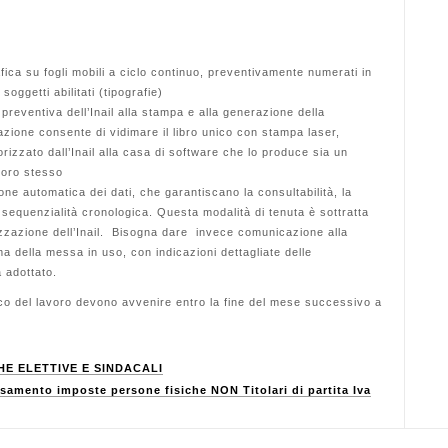
ca su fogli mobili a ciclo continuo, preventivamente numerati in
 soggetti abilitati (tipografie)
preventiva dell’Inail alla stampa e alla generazione della
zione consente di vidimare il libro unico con stampa laser,
orizzato dall’Inail alla casa di software che lo produce sia un
avoro stesso
ne automatica dei dati, che garantiscano la consultabilità, la
, la sequenzialità cronologica. Questa modalità di tenuta è sottratta
rizzazione dell’Inail. Bisogna dare invece comunicazione alla
ima della messa in uso, con indicazioni dettagliate delle
a adottato.
nico del lavoro devono avvenire entro la fine del mese successivo a
HE ELETTIVE E SINDACALI
mento imposte persone fisiche NON Titolari di partita Iva