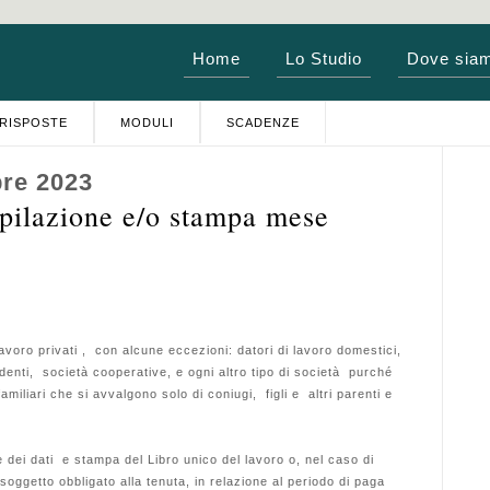
Home
Lo Studio
Dove sia
RISPOSTE
MODULI
SCADENZE
bre 2023
lazione e/o stampa mese
voro privati , con alcune eccezioni: datori di lavoro domestici,
denti, società cooperative, e ogni altro tipo di società purché
iliari che si avvalgono solo di coniugi, figli e altri parenti e
ei dati e stampa del Libro unico del lavoro o, nel caso di
soggetto obbligato alla tenuta, in relazione al periodo di paga