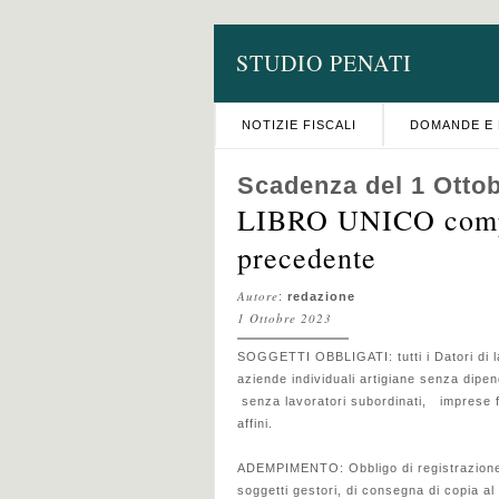
STUDIO PENATI
NOTIZIE FISCALI
DOMANDE E 
Scadenza del 1 Otto
LIBRO UNICO compi
precedente
Autore
:
redazione
1 Ottobre 2023
SOGGETTI OBBLIGATI: tutti i Datori di la
aziende individuali artigiane senza dipen
senza lavoratori subordinati, imprese fam
affini.
ADEMPIMENTO: Obbligo di registrazione d
soggetti gestori, di consegna di copia al 