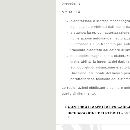
precedente.
MODALITÀ:
elaborazione e stampa meccanografi
ogni pagina e vidimati dall’Inail o da
a stampa laser, con autorizzazione 
numerazione automatica; l’autorizza
utilizzando sia un tracciato pre-aut
tracciato elaborato dal datore di l
su supporti magnetici o a elaborazio
inalterabilità, la integrità dei dati
agli obblighi di vidimazione e auto
Direzione territoriale del lavoro pr
caratteristiche tecniche del sistem
Le registrazioni obbligatorie sul libro u
quello di riferimento.
«
CONTRIBUTI ASPETTATIVA CARIC
DICHIARAZIONE DEI REDDITI – Versa
»