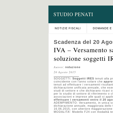
STUDIO PENATI
NOTIZIE FISCALI
DOMANDE E 
Scadenza del 20 Ago
IVA – Versamento sa
soluzione soggetti 
Autore
:
redazione
20 Agosto 2015
SOGGETTI:
Soggetti IRES
tenuti alla 
coincidente con l’anno solare che
approv
tenuti ad effettuare i versamenti risultant
dichiarazione unificata annuale, che eser
studi di settore e che dichiarano ricavi 
per lo studio di settore di riferimento o 
associazioni e imprese alle quali si appli
effettuare i versamenti entro il 20 ag
ADEMPIMENTO: Versamento, in unica soluz
dichiarazione annuale, maggiorata dello
16.06.2015, con ulteriore maggiorazione d
MODALITA’: Modello F24 con modalità te