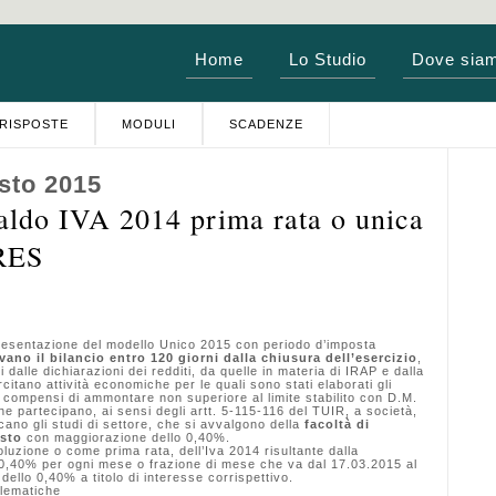
Home
Lo Studio
Dove sia
RISPOSTE
MODULI
SCADENZE
sto 2015
ldo IVA 2014 prima rata o unica
IRES
presentazione del modello Unico 2015 con periodo d’imposta
ano il bilancio entro 120 giorni dalla chiusura dell’esercizio
,
i dalle dichiarazioni dei redditi, da quelle in materia di IRAP e dalla
citano attività economiche per le quali sono stati elaborati gli
o compensi di ammontare non superiore al limite stabilito con D.M.
che partecipano, ai sensi degli artt. 5-115-116 del TUIR, a società,
cano gli studi di settore, che si avvalgono della
facoltà di
osto
con maggiorazione dello 0,40%.
ione o come prima rata, dell’Iva 2014 risultante dalla
 0,40% per ogni mese o frazione di mese che va dal 17.03.2015 al
ello 0,40% a titolo di interesse corrispettivo.
lematiche