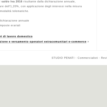
l saldo Iva 2016
risultante dalla dichiarazione annuale,
e dell'1,20%, con applicazione degli interessi nella misura
modalità telematiche.
dichiarazione annuale
mposte erariali
ri di lavoro domestico
azione e versamento operatori extracomunitari e-commerce
»
STUDIO PENATI - Commercialisti - Reviso