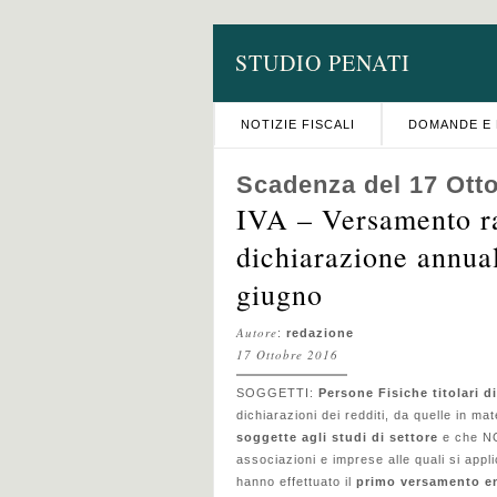
STUDIO PENATI
NOTIZIE FISCALI
DOMANDE E 
Scadenza del 17 Ott
IVA – Versamento rat
dichiarazione annua
giugno
Autore
:
redazione
17 Ottobre 2016
SOGGETTI:
Persone Fisiche titolari di
dichiarazioni dei redditi, da quelle in ma
soggette agli studi di settore
e che NON
associazioni e imprese alle quali si appl
hanno effettuato il
primo versamento en