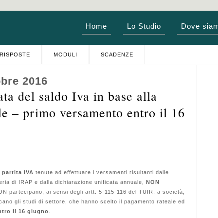
Home
Lo Studio
Dove sia
RISPOSTE
MODULI
SCADENZE
obre 2016
a del saldo Iva in base alla
le – primo versamento entro il 16
 partita IVA
tenute ad effettuare i versamenti risultanti dalle
teria di IRAP e dalla dichiarazione unificata annuale,
NON
 partecipano, ai sensi degli artt. 5-115-116 del TUIR, a società,
icano gli studi di settore, che hanno scelto il pagamento rateale ed
tro il 16 giugno
.