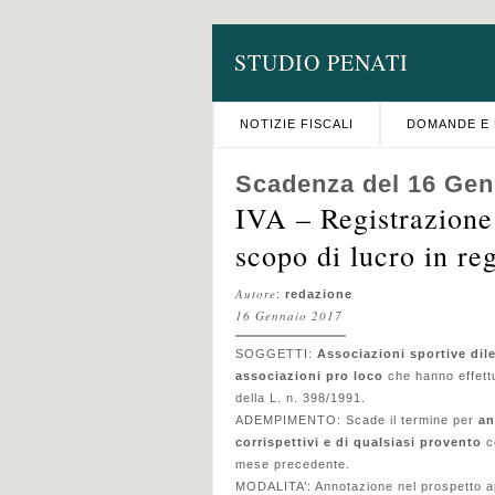
STUDIO PENATI
NOTIZIE FISCALI
DOMANDE E 
Scadenza del 16 Gen
IVA – Registrazione 
scopo di lucro in re
Autore
:
redazione
16 Gennaio 2017
SOGGETTI:
Associazioni sportive dil
associazioni pro loco
che hanno effett
della L. n. 398/1991.
ADEMPIMENTO: Scade il termine per
an
corrispettivi e di qualsiasi provento
co
mese precedente.
MODALITA’: Annotazione nel prospetto a