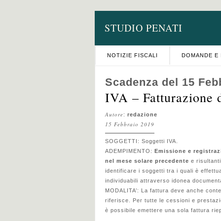
STUDIO PENATI
NOTIZIE FISCALI
DOMANDE E 
Scadenza del 15 Feb
IVA – Fatturazione 
Autore
:
redazione
15 Febbraio 2019
SOGGETTI: Soggetti IVA.
ADEMPIMENTO:
Emissione e registrazi
nel mese solare precedente
e risultant
identificare i soggetti tra i quali è effett
individuabili attraverso idonea document
MODALITA’: La fattura deve anche conten
riferisce. Per tutte le cessioni e prestaz
è possibile emettere una sola fattura riep