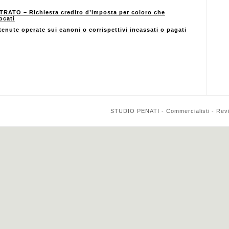
ATO – Richiesta credito d’imposta per coloro che
ocati
nute operate sui canoni o corrispettivi incassati o pagati
STUDIO PENATI - Commercialisti - Reviso