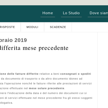
Home
Lo Studio
Dove sia
RISPOSTE
MODULI
SCADENZE
braio 2019
differita mese precedente
one delle fatture differite
relative a beni
consegnati o spediti
i da documento di trasporto o da altro documento idoneo ad
uata l'operazione nonché le fatture riferite alle prestazioni di servizi
azione effettuate nel
mese solare precedente
.
ere l'indicazione della data e del numero dei documenti cui si
ioni di servizi effettuate nel mese precedente fra gli stessi soggetti
ilogativa.