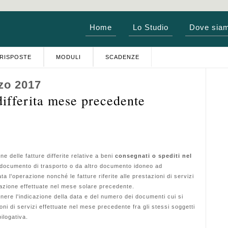
Home
Lo Studio
Dove sia
RISPOSTE
MODULI
SCADENZE
zo 2017
differita mese precedente
delle fatture differite relative a beni
consegnati o spediti nel
a documento di trasporto o da altro documento idoneo ad
uata l'operazione nonché le fatture riferite alle prestazioni di servizi
azione effettuate nel mese solare precedente.
ere l'indicazione della data e del numero dei documenti cui si
ioni di servizi effettuate nel mese precedente fra gli stessi soggetti
ilogativa.