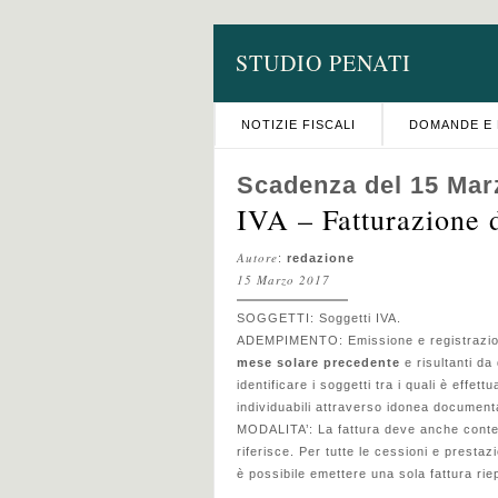
STUDIO PENATI
NOTIZIE FISCALI
DOMANDE E 
Scadenza del 15 Mar
IVA – Fatturazione 
Autore
:
redazione
15 Marzo 2017
SOGGETTI: Soggetti IVA.
ADEMPIMENTO: Emissione e registrazione 
mese solare precedente
e risultanti d
identificare i soggetti tra i quali è effett
individuabili attraverso idonea document
MODALITA’: La fattura deve anche conten
riferisce. Per tutte le cessioni e prestaz
è possibile emettere una sola fattura riep