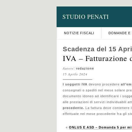
STUDIO PENATI
NOTIZIE FISCALI
DOMANDE E 
Scadenza del 15 Apri
IVA – Fatturazione 
Autore
:
redazione
15 Aprile 2024
I soggetti IVA
devono procedere
all’em
consegnati o spediti nel mese solare pre
documento idoneo ad identificare i soggett
alle prestazioni di servizi individuabili
precedente.
La fattura deve contenere l
effettuate nel mese precedente fra gli st
«
ONLUS E ASD – Domanda 5 per mil