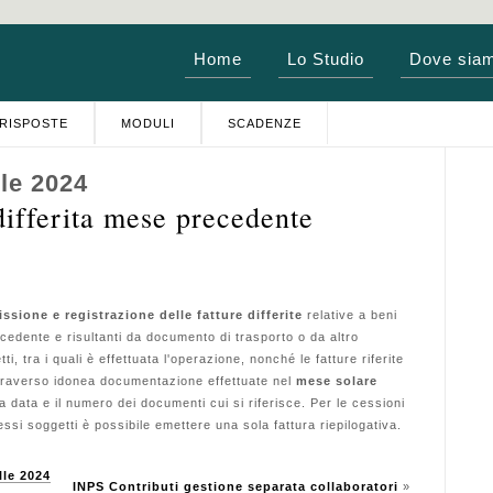
Home
Lo Studio
Dove sia
RISPOSTE
MODULI
SCADENZE
le 2024
differita mese precedente
issione e registrazione delle fatture differite
relative a beni
cedente e risultanti da documento di trasporto o da altro
i, tra i quali è effettuata l'operazione, nonché le fatture riferite
 attraverso idonea documentazione effettuate nel
mese solare
a data e il numero dei documenti cui si riferisce. Per le cessioni
essi soggetti è possibile emettere una sola fattura riepilogativa.
le 2024
INPS Contributi gestione separata collaboratori
»