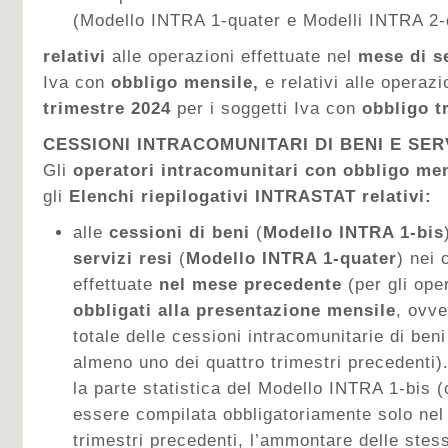
(Modello INTRA 1-quater e Modelli INTRA 2-
relativi
alle operazioni effettuate nel
mese di s
Iva con
obbligo mensile,
e relativi alle operazi
trimestre 2024
per i soggetti Iva con
obbligo tr
CESSIONI INTRACOMUNITARI DI BENI E SERV
Gli
operatori intracomunitari con obbligo me
gli
Elenchi riepilogativi INTRASTAT relativi:
alle
cessioni di beni
(
Modello INTRA 1-bis
servizi
resi
(
Modello INTRA 1-quater
) nei 
effettuate
nel mese precedente
(per gli ope
obbligati alla presentazione mensile
, ovv
totale delle cessioni intracomunitarie di ben
almeno uno dei quattro trimestri precedenti).
la parte statistica del Modello INTRA 1-bis (
essere compilata obbligatoriamente solo nel 
trimestri precedenti, l’ammontare delle stes