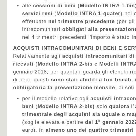
alle
cessioni di beni
(
Modello INTRA 1-bis
servizi
resi
(
Modello INTRA 1-quater
) nei 
effettuate
nel trimestre precedente
(per gli
intracomunitari
obbligati alla presentazion
nei 4 trimestri precedenti l'importo è stato
in
ACQUISTI INTRACOMUNITARI DI BENI E SER
Relativamente agli
acquisti intracomunitari
di
ricevuti
(
Modello INTRA 2-bis e Modelli INTR
gennaio 2018, per quanto riguarda gli elenchi rie
di beni, questi
sono stati aboliti a fini fiscali
,
obbligatoria la presentazione mensile
, ai soli
per il modello relativo agli
acquisti intracom
beni
(
Modello INTRA 2-bis)
solo
qualora
l
trimestrale degli acquisti sia uguale o ma
(soglia elevata a partire
dal 1° gennaio 202
euro), in
almeno uno dei quattro trimestri