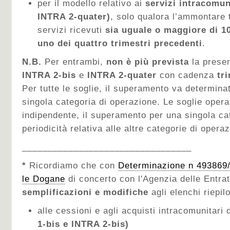
per il modello relativo ai
servizi intracomun
INTRA 2-quater)
, solo qualora l’ammontare t
servizi ricevuti
sia uguale o maggiore di 10
uno dei quattro trimestri precedenti
.
N.B.
Per entrambi,
non
è più prevista
la prese
INTRA 2-bis
e
INTRA 2-quater
con cadenza
tr
Per tutte le soglie, il superamento va determina
singola categoria di operazione. Le soglie oper
indipendente, il superamento per una singola cat
periodicità relativa alle altre categorie di operaz
_________________________________
*
Ricordiamo che con
Determinazione n 493869
le Dogane
di concerto con l'Agenzia delle Entrat
semplificazioni e modifiche
agli elenchi riepilo
alle cessioni e agli acquisti intracomunitari 
1-bis e INTRA 2-bis)