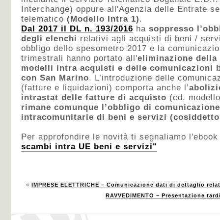
Interchange) oppure all'Agenzia delle Entrate s
telematico
(Modello Intra 1)
.
Dal 2017 il DL n. 193/2016
ha
soppresso l’obb
degli elenchi
relativi agli acquisti di beni / serv
obbligo dello spesometro 2017 e la comunicazion
trimestrali hanno portato all'
eliminazione della
modelli intra acquisti e delle comunicazioni b
con San Marino
. L’introduzione delle comunicaz
(fatture e liquidazioni) comporta anche l’
aboliz
intrastat delle fatture di acquisto
(cd. modello 
rimane comunque l’obbligo di comunicazione I
intracomunitarie di beni e servizi (cosiddetto
Per approfondire le novità ti segnaliamo l'eboo
scambi intra UE beni e servizi"
«
IMPRESE ELETTRICHE – Comunicazione dati di dettaglio relat
RAVVEDIMENTO – Presentazione tardiv