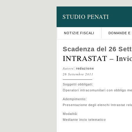
STUDIO PENATI
NOTIZIE FISCALI
DOMANDE E 
Scadenza del 26 Set
INTRASTAT – Invio
Autore
:
redazione
26 Settembre 2011
Soggetti obbligati:
Operatori intracomunitari con obbligo me
Adempimento:
Presentazione degli elenchi Intrastat rel
Modalità:
Mediante invio telematico