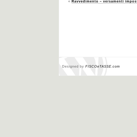
«
Ravvedimento – versamenti impos
Designed by
FISCOeTASSE.com