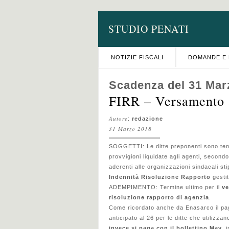
STUDIO PENATI
NOTIZIE FISCALI
DOMANDE E 
Scadenza del 31 Mar
FIRR – Versamento a
Autore
:
redazione
31 Marzo 2018
SOGGETTI: Le ditte preponenti sono te
provvigioni liquidate agli agenti, secondo 
aderenti alle organizzazioni sindacali st
Indennità Risoluzione Rapporto
gesti
ADEMPIMENTO: Termine ultimo per il
ve
risoluzione rapporto di agenzia
.
Come ricordato anche da Enasarco il pag
anticipato al 26 per le ditte che utilizza
invece si paga con il bollettino Mav
, 