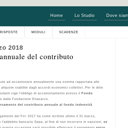
Home
Lo Studio
Dove sia
RISPOSTE
MODULI
SCADENZE
zo 2018
nnuale del contributo
nute ad accantonare annualmente una somma rapportata alle
aliquote stabilite dagli accordi economici collettivi. Per le ditte
ipulanti vige l'obbligo di accantonamento presso il
Fondo
to dalla Fondazione Enasarco.
rsamento del contributo annuale al fondo indennità
amento del Firr 2017 ha come termine ultimo il 31 marzo,
no l’addebito bancario Sepa, al fine di non incorrere in sanzioni,
se
in questa occasione sarà possibile effettuare il pagamento
entro