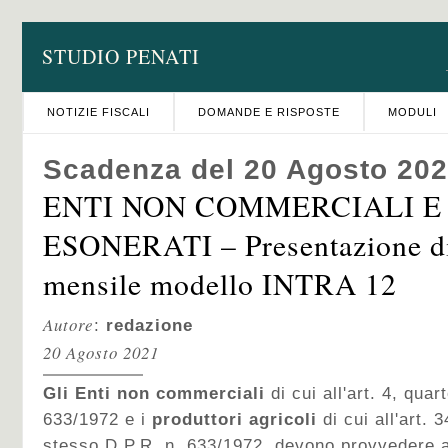
STUDIO PENATI
NOTIZIE FISCALI
DOMANDE E RISPOSTE
MODULI
Scadenza del 20 Agosto 20
ENTI NON COMMERCIALI E
ESONERATI – Presentazione di
mensile modello INTRA 12
Autore
:
redazione
20 Agosto 2021
Gli Enti non commerciali
di cui all'art. 4, qu
633/1972 e i
produttori agricoli
di cui all'art.
stesso D.P.R. n. 633/1972, devono provvedere al