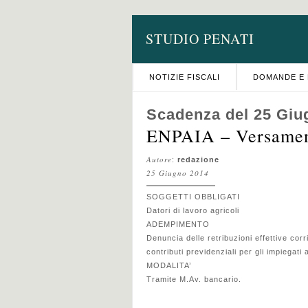
STUDIO PENATI
NOTIZIE FISCALI
DOMANDE E 
Scadenza del 25 Giu
ENPAIA – Versament
Autore
:
redazione
25 Giugno 2014
SOGGETTI OBBLIGATI
Datori di lavoro agricoli
ADEMPIMENTO
Denuncia delle retribuzioni effettive co
contributi previdenziali per gli impiegati a
MODALITA’
Tramite M.Av. bancario.