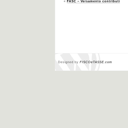
«
FASC – Versamento contributi
Designed by
FISCOeTASSE.com