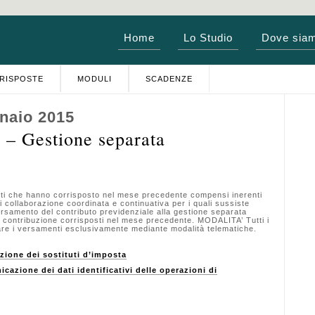
Home
Lo Studio
Dove sia
RISPOSTE
MODULI
SCADENZE
naio 2015
 Gestione separata
i che hanno corrisposto nel mese precedente compensi inerenti
di collaborazione coordinata e continuativa per i quali sussiste
samento del contributo previdenziale alla gestione separata
e contribuzione corrisposti nel mese precedente. MODALITA’ Tutti i
ttuare i versamenti esclusivamente mediante modalità telematiche.
one dei sostituti d’imposta
ione dei dati identificativi delle operazioni di