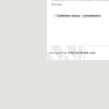
Entrate
«
Cedolare secca – versamento
Designed by
FISCOeTASSE.com