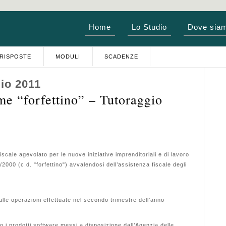
Home
Lo Studio
Dove sia
RISPOSTE
MODULI
SCADENZE
io 2011
me “forfettino” – Tutoraggio
iscale agevolato per le nuove iniziative imprenditoriali e di lavoro
8/2000 (c.d. "forfettino") avvalendosi dell’assistenza fiscale degli
 alle operazioni effettuate nel secondo trimestre dell’anno
o i prodotti software messi a disposizione dall’Agenzia delle