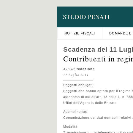
STUDIO PENATI
NOTIZIE FISCALI
DOMANDE E 
Scadenza del 11 Lugl
Contribuenti in regi
Autore
:
redazione
11 Luglio 2011
Soggetti obbligati:
Soggetti che hanno optato per il regime f
autonomo di cui all’art. 13 della L. n. 38
Uffici dell’Agenzia delle Entrate
Adempimento:
Comunicazione dei dati contabili relativi
Modalità:
Trasmissione in via telematica utilizzand