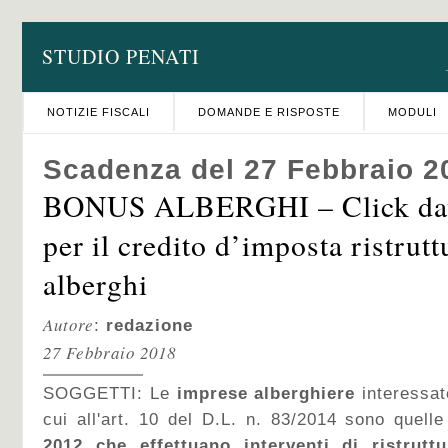
STUDIO PENATI
NOTIZIE FISCALI
DOMANDE E RISPOSTE
MODULI
Scadenza del 27 Febbraio 2
BONUS ALBERGHI – Click day
per il credito d’imposta ristrut
alberghi
Autore
:
redazione
27 Febbraio 2018
SOGGETTI: Le
imprese alberghiere
interessat
cui all'art. 10 del D.L. n. 83/2014 sono quell
2012 che effettuano interventi di ristruttu