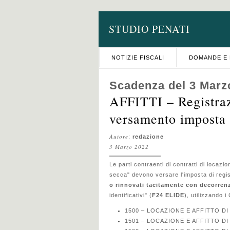
STUDIO PENATI
NOTIZIE FISCALI
DOMANDE E 
Scadenza del 3 Marz
AFFITTI – Registrazi
versamento imposta 
Autore
:
redazione
3 Marzo 2022
Le parti contraenti di contratti di locazi
secca" devono versare l'imposta di regist
o rinnovati tacitamente con decorrenz
identificativi" (
F24 ELIDE
), utilizzando i
1500 – LOCAZIONE E AFFITTO DI BE
1501 – LOCAZIONE E AFFITTO DI BE