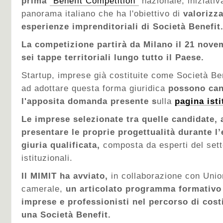
prima
"Benefit Competition"
nazionale, iniziativ
panorama italiano che ha l'obiettivo di
valorizza
esperienze imprenditoriali di Società Benefit
La competizione partirà da Milano il 21 novem
sei tappe territoriali lungo tutto il Paese.
Startup, imprese già costituite come Società Ben
ad adottare questa forma giuridica
possono can
l'apposita domanda presente s
ulla
pagina isti
Le imprese selezionate tra quelle candidate, 
presentare le proprie progettualità durante l
giuria qualificata,
composta da esperti del sett
istituzionali.
Il MIMIT ha avviato,
in collaborazione con Unio
camerale,
un articolato programma formativ
imprese e professionisti nel percorso di cost
una Società Benefit.