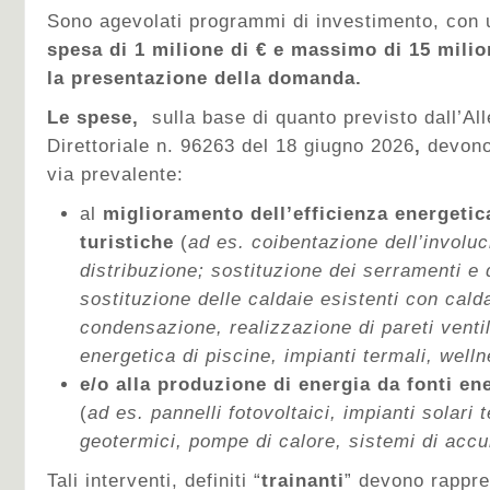
Sono agevolati programmi di investimento, con
spesa di 1 milione di € e massimo di 15 milio
la presentazione della domanda.
Le spese,
sulla base di quanto previsto dall’Al
Direttoriale n. 96263 del 18 giugno 2026
,
devono
via prevalente:
al
miglioramento dell’efficienza energetica
turistiche
(
ad es. coibentazione dell’involucr
distribuzione; sostituzione dei serramenti e d
sostituzione delle caldaie esistenti con calda
condensazione, realizzazione di pareti ventil
energetica di piscine, impianti termali, well
e/o alla produzione di energia da fonti en
(
ad es. pannelli fotovoltaici, impianti solari 
geotermici, pompe di calore, sistemi di acc
Tali interventi, definiti “
trainanti
” devono rappr