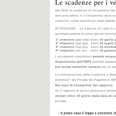
Le scadenze per i v
Nel 2026 le scadenze di versamento dei 
anni precedenti, e il versamento deve av
trimestre, come specificato nella tabell
ATTENZIONE : se il giorno 10 cade in sa
automaticamente al primo giorno lavorat
1° trimestre
(gen-mar)
entro
10 aprile 
2° trimestre
(apr-giu)
entro
10 luglio 
3° trimestre
(lug-set)
entro
10 ottobr
4° trimestre
(ott-dic)
entro
10 gennai
I versamenti contributivi
devono essere e
disposizione dall’INPS
(portale pagame
più inviati bollettini cartacei
per la ma
La comunicazione delle scadenze e degli 
domestici” del Portale dei Pagamenti I
Nel caso di cessazione del rapporto
Se il rapporto di lavoro domestico termin
versati entro 10 giorni dalla data di 
periodo.
«
Il piano casa è legge e consente sf