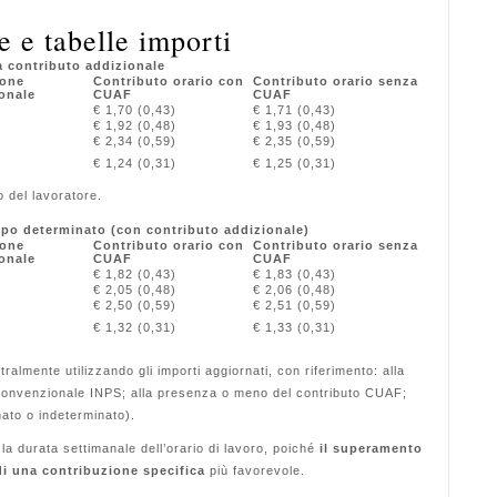
e e tabelle importi
a contributo addizionale
ione
Contributo orario con
Contributo orario senza
onale
CUAF
CUAF
€ 1,70 (0,43)
€ 1,71 (0,43)
€ 1,92 (0,48)
€ 1,93 (0,48)
€ 2,34 (0,59)
€ 2,35 (0,59)
€ 1,24 (0,31)
€ 1,25 (0,31)
o del lavoratore.
mpo determinato (con contributo addizionale)
ione
Contributo orario con
Contributo orario senza
onale
CUAF
CUAF
€ 1,82 (0,43)
€ 1,83 (0,43)
€ 2,05 (0,48)
€ 2,06 (0,48)
€ 2,50 (0,59)
€ 2,51 (0,59)
€ 1,32 (0,31)
€ 1,33 (0,31)
ralmente utilizzando gli importi aggiornati, con riferimento: alla
ia convenzionale INPS; alla presenza o meno del contributo CUAF;
nato o indeterminato).
a durata settimanale dell’orario di lavoro, poiché
il superamento
di una contribuzione specifica
più favorevole.