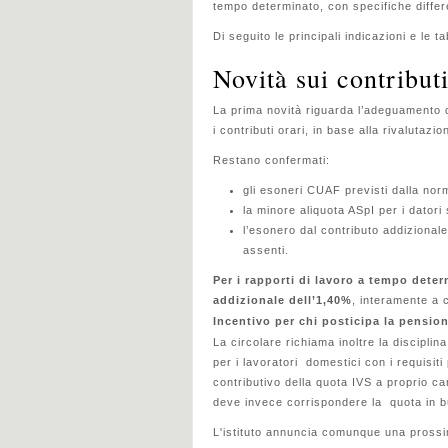
tempo determinato, con specifiche differ
Di seguito le principali indicazioni e le t
Novità sui contribut
La prima novità riguarda l’adeguamento d
i contributi orari, in base alla rivalutazi
Restano confermati:
gli esoneri CUAF previsti dalla nor
la minore aliquota ASpI per i dator
l’esonero dal contributo addizionale 
assenti.
Per i rapporti di lavoro a tempo deter
addizionale dell’1,40%
, interamente a c
Incentivo per chi posticipa la pensio
La circolare richiama inoltre la discipli
per i lavoratori domestici con i requisiti
contributivo della quota IVS a proprio ca
deve invece corrispondere la quota in b
L'istituto annuncia comunque una prossima 