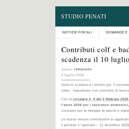
STUDIO PENATI
NOTIZIE FISCALI
DOMANDE E 
Contributi colf e ba
scadenza il 10 lugli
Autore
:
redazione
8 Luglio 2026
Sono in scadenza i termini per il versame
sitter, inquadrate con contratto di lavo
Con la
circolare n. 9 del 3 febbraio 2026
l’anno 2026 per i lavoratori domestici
consumo per le famiglie di operai e impie
Le nuove misure contributive si applican
il periodo 1° gennaio – 31 dicembre 2026 