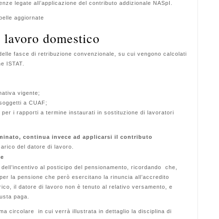
enze legate all’applicazione del contributo addizionale NASpI.
abelle aggiornate
i lavoro domestico
elle fasce di retribuzione convenzionale, su cui vengono calcolati
one ISTAT.
mativa vigente;
i soggetti a CUAF;
per i rapporti a termine instaurati in sostituzione di lavoratori
minato, continua invece ad applicarsi il contributo
arico del datore di lavoro.
ne
na dell’incentivo al posticipo del pensionamento, ricordando che,
 per la pensione che però esercitano la rinuncia all’accredito
rico, il datore di lavoro non è tenuto al relativo versamento, e
usta paga.
circolare in cui verrà illustrata in dettaglio la disciplina di