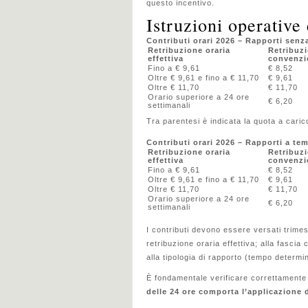
questo incentivo.
Istruzioni operative 
Contributi orari 2026 – Rapporti senz
Retribuzione oraria
Retribuz
effettiva
convenzi
Fino a € 9,61
€ 8,52
Oltre € 9,61 e fino a € 11,70
€ 9,61
Oltre € 11,70
€ 11,70
Orario superiore a 24 ore
€ 6,20
settimanali
Tra parentesi è indicata la quota a caric
Contributi orari 2026 – Rapporti a te
Retribuzione oraria
Retribuz
effettiva
convenzi
Fino a € 9,61
€ 8,52
Oltre € 9,61 e fino a € 11,70
€ 9,61
Oltre € 11,70
€ 11,70
Orario superiore a 24 ore
€ 6,20
settimanali
I contributi devono essere versati trimest
retribuzione oraria effettiva; alla fasc
alla tipologia di rapporto (tempo determi
È fondamentale verificare correttamente l
delle 24 ore comporta l’applicazione 