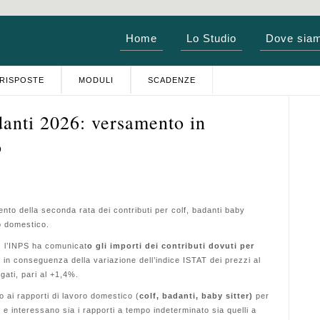
Home
Lo Studio
Dove sia
RISPOSTE
MODULI
SCADENZE
danti 2026: versamento in
o
nto della seconda rata dei contributi per colf, badanti baby
ro domestico.
, l’INPS ha comunicat
o gli importi dei contributi dovuti per
,
in conseguenza della variazione dell’indice ISTAT dei prezzi al
gati, pari al +1,4%.
o ai rapporti di lavoro domestico (
colf, badanti, baby sitter)
per
e interessano sia i rapporti a tempo indeterminato sia quelli a