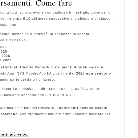
ersamenti. Come fare
contributi sono previste con cadenza trimestrale, come per gli
venire entro il 10 del mese successivo alla chiusura di ciascun
a seguente
bato, domenica o festività, la scadenza si sposta
ivo successivo.
2026
2026
e 2026
o 2027
ffettuati tramite PagoPA o strumenti digitali messi a
nti, App INPS Mobile, App IO), perché
dal 2026 non vengono
ggior parte dei datori di lavoro.
importi è consultabile direttamente nell’area “Lavoratori
NPS mediante accesso con SPID/CIE/CNS.
a prima della fine del trimestre,
i contributi devono essere
cessazione
, con riferimento alle ore effettivamente lavorate nel
ratti più veloci