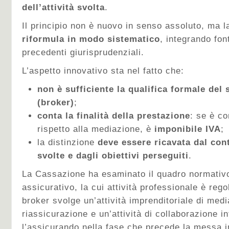
dell’attività svolta
.
Il principio non è nuovo in senso assoluto, ma l
riformula in modo sistematico
, integrando fon
precedenti giurisprudenziali.
L’aspetto innovativo sta nel fatto che:
non è sufficiente la qualifica formale del
(broker)
;
conta la finalità della prestazione
: se è c
rispetto alla mediazione, è
imponibile IVA
;
la distinzione
deve essere ricavata dal contr
svolte e dagli obiettivi perseguiti
.
La Cassazione ha esaminato il quadro normativo 
assicurativo, la cui attività professionale è regol
broker svolge un’attività imprenditoriale di med
riassicurazione e un’attività di collaborazione in
l’assicurando nella fase che precede la messa i