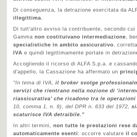
Di conseguenza, la detrazione esercitata da AL
illegittima
.
Di tutt'altro avviso la contribuente, secondo cui
Gamma
non costituivano intermediazione
, be
specialistiche in ambito assicurativo
, corret
IVA
e quindi legittimamente portate in detrazion
Accogliendo il ricorso di ALFA S.p.a. e cassand
d'appello, la Cassazione ha affermato un
princi
"In tema di IVA,
il broker svolge professional
servizi che rientrano nella nozione di 'inter
riassicurativa' che ricadono tra le operazioni
10, comma 1, n. 9), del DPR n. 633 del 1972,
si
scaturisce IVA detraibile."
In altri termini,
non tutte le prestazioni rese 
automaticamente esenti
: occorre valutare
il c