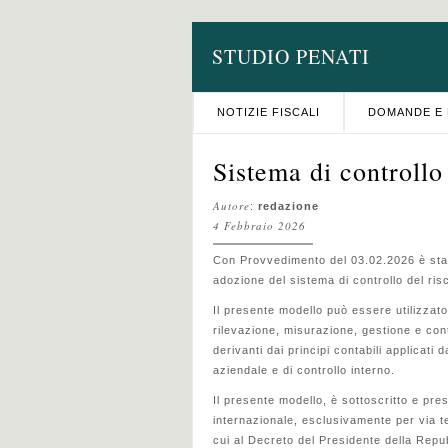
STUDIO PENATI
NOTIZIE FISCALI
DOMANDE E 
Sistema di controllo
Autore
:
redazione
4 Febbraio 2026
Con Provvedimento del 03.02.2026 è stato
adozione del sistema di controllo del risc
Il presente modello può essere utilizzato
rilevazione, misurazione, gestione e contr
derivanti dai principi contabili applicati
aziendale e di controllo interno.
Il presente modello, è sottoscritto e pre
internazionale, esclusivamente per via te
cui al Decreto del Presidente della Repu