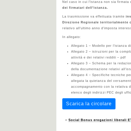
Nel caso in cui l’istanza non sia firmata 
dei firmatari dell’istanza.
La trasmissione va effettuata tramite
inv
Direzione Regionale territorialmente 
relativo all’ultimo anno d’imposta intere
In allegato:
Allegato 1 – Modello per l’istanza di 
Allegato 2 – istruzioni per la compi
attività e dei relativi redditi – pdf
Allegato 3 – Schema per la redazio
della documentazione relativi all’ist
Allegato 4 – Specifiche tecniche per 
allegata la quietanza del versament
accompagnamento con la relativa do
elenco degli indirizzi PEC degli uffi
Scarica la circolare
«
Social Bonus erogazioni liberali E