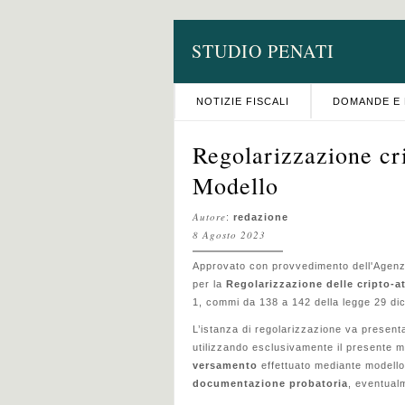
STUDIO PENATI
NOTIZIE FISCALI
DOMANDE E 
Regolarizzazione cri
Modello
Autore
:
redazione
8 Agosto 2023
Approvato con provvedimento dell'Agenzia
per la
Regolarizzazione delle cripto-a
1, commi da 138 a 142 della legge 29 di
L’istanza di regolarizzazione va presenta
utilizzando esclusivamente il presente m
versamento
effettuato mediante modell
documentazione probatoria
, eventual