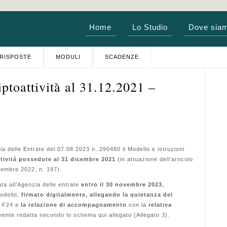
Home
Lo Studio
Dove sia
RISPOSTE
MODULI
SCADENZE
ptoattività al 31.12.2021 –
 delle Entrate del 07.08.2023 n. 290480 il Modello e istruzioni
ttività possedute al 31 dicembre 2021
(in attuazione dell’articolo
cembre 2022, n. 197).
ta all’Agenzia delle entrate
entro il 30 novembre 2023
,
odello,
firmato digitalmente, allegando la quietanza del
o F24 e
la relazione di accompagnamento
con la
relativa
mente redatta secondo lo schema qui allegato (Allegato 3).