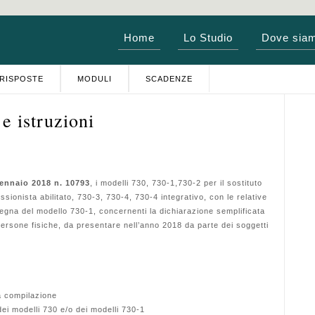
Home
Lo Studio
Dove sia
RISPOSTE
MODULI
SCADENZE
e istruzioni
ennaio 2018 n. 10793
, i modelli 730, 730-1,730-2 per il sostituto
ssionista abilitato, 730-3, 730-4, 730-4 integrativo, con le relative
segna del modello 730-1, concernenti la dichiarazione semplificata
e persone fisiche, da presentare nell’anno 2018 da parte dei soggetti
a compilazione
dei modelli 730 e/o dei modelli 730-1