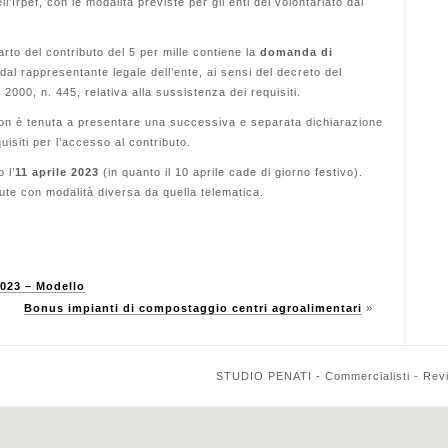
ll’Irpef, con le mo
dalità previste per gli enti del volontariato dal
parto del contributo del 5 per mille contiene la
do
manda di
dal rappresentante legale dell’ente, ai sensi
del decreto del
2000, n. 445, relativa alla sussi
stenza dei requisiti.
n è tenuta a presentare una suc
cessiva e separata dichiarazione
equisiti per l’accesso
al contributo.
 l’
11 aprile 2023
(in quanto il 10 aprile cade di giorno festivo).
e con modalità diversa da quella telematica.
2023 – Modello
Bonus impianti di compostaggio centri agroalimentari
»
STUDIO PENATI - Commercialisti - Reviso