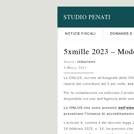
STUDIO PENATI
NOTIZIE FISCALI
DOMANDE E 
5xmille 2023 – Mod
Autore
:
redazione
9 Marzo 2023
Le ONLUS, iscritte all’Anagrafe delle ON
riparto del contributo del 5 per mille,
esc
Per la compilazione va utilizzato il prod
disponibile sul sito dell’Agenzia delle en
Le ONLUS che sono presenti
nell’ele
presentare l’istanza di accreditamento
L’articolo 9, comma 4 del decreto legge 
24 febbraio 2023, n. 14, ha previsto che 