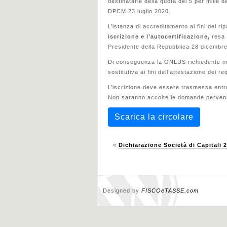
destinatarie della quota del 5 per mille de
DPCM 23 luglio 2020.
L’istanza di accreditamento ai fini del ri
iscrizione e l’autocertificazione,
resa 
Presidente della Repubblica 28 dicembre 
Di conseguenza la ONLUS richiedente no
sostitutiva ai fini dell’attestazione dei r
L’iscrizione deve essere trasmessa entro
Non saranno accolte le domande pervenut
Scarica la circolare
«
Dichiarazione Società di Capitali 
Designed by
FISCOeTASSE.com