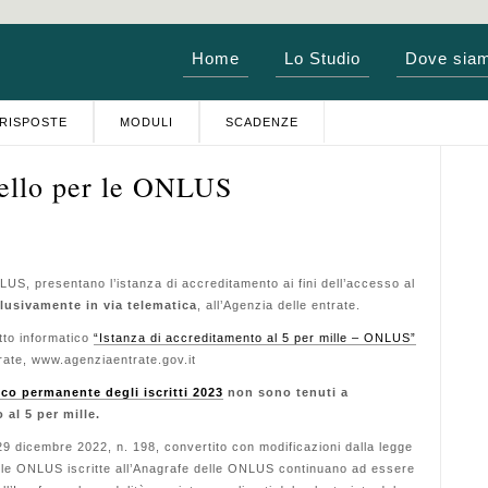
Home
Lo Studio
Dove sia
RISPOSTE
MODULI
SCADENZE
ello per le ONLUS
LUS, presentano l’istanza di accreditamento ai fini dell’accesso al
lusivamente in via telematica
, all’Agenzia delle entrate.
otto informatico
“
Istanza di accreditamento al 5 per
mille – ONLUS
”
trate,
www.agenziaentrate.gov.it
nco permanente degli iscritti 2023
non sono tenuti a
 al 5 per mille.
29 dicembre 2022, n. 198, convertito con modifica
zioni dalla legge
le
ONLUS
iscritte all’Anagrafe del
le ONLUS continuano ad essere