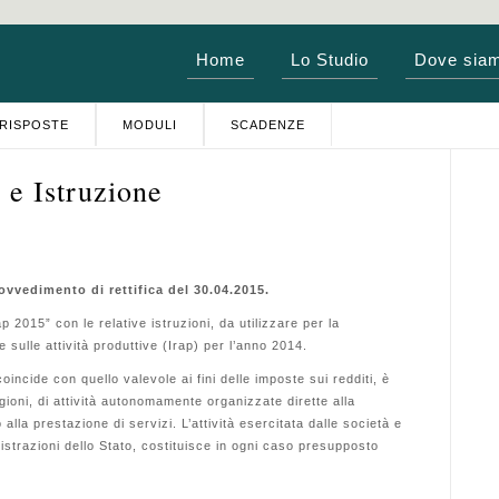
Home
Lo Studio
Dove sia
RISPOSTE
MODULI
SCADENZE
 e Istruzione
ovvedimento di rettifica del 30.04.2015.
p 2015” con le relative istruzioni, da utilizzare per la
e sulle attività produttive (Irap) per l’anno 2014.
oincide con quello valevole ai fini delle imposte sui redditi, è
regioni, di attività autonomamente organizzate dirette alla
lla prestazione di servizi. L’attività esercitata dalle società e
nistrazioni dello Stato, costituisce in ogni caso presupposto