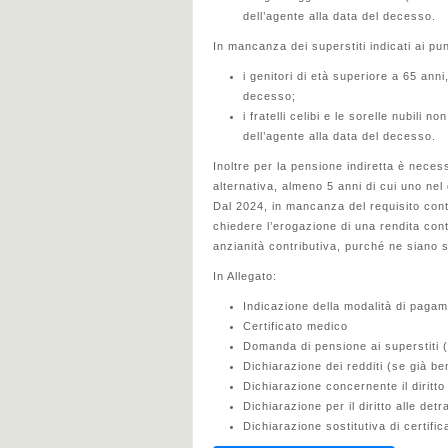
dell’agente alla data del decesso.
In mancanza dei superstiti indicati ai pun
i genitori di età superiore a 65 anni
decesso;
i fratelli celibi e le sorelle nubili 
dell’agente alla data del decesso.
Inoltre per la pensione indiretta è neces
alternativa, almeno 5 anni di cui uno ne
Dal 2024, in mancanza del requisito contr
chiedere l’erogazione di una rendita con
anzianità contributiva, purché ne siano s
In Allegato:
Indicazione della modalità di paga
Certificato medico
Domanda di pensione ai superstiti 
Dichiarazione dei redditi (se già be
Dichiarazione concernente il diritto
Dichiarazione per il diritto alle det
Dichiarazione sostitutiva di certific