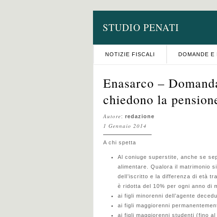
STUDIO PENATI
NOTIZIE FISCALI
DOMANDE E 
Enasarco – Domanda 
chiedono la pensione
Autore
:
redazione
1 Gennaio 2014
A chi spetta
Al coniuge superstite, anche se se
alimentare. Qualora il matrimonio s
dell’iscritto e la differenza di età 
è ridotta del 10% per ogni anno di 
ai figli minorenni dell’agente decedu
ai figli maggiorenni permanentemente
ai figli maggiorenni studenti (fino a