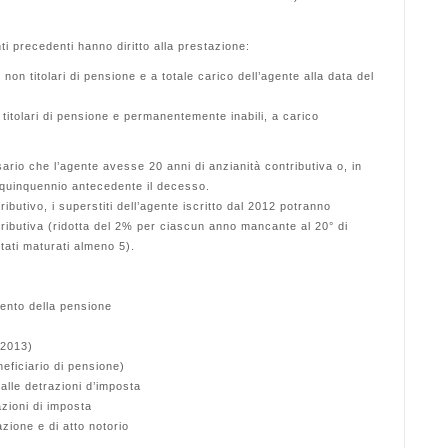
ti precedenti hanno diritto alla prestazione:
, non titolari di pensione e a totale carico dell’agente alla data del
non titolari di pensione e permanentemente inabili, a carico
sario che l’agente avesse 20 anni di anzianità contributiva o, in
l quinquennio antecedente il decesso.
ibutivo, i superstiti dell’agente iscritto dal 2012 potranno
tributiva (ridotta del 2% per ciascun anno mancante al 20° di
tati maturati almeno 5).
mento della pensione
(2013)
neficiario di pensione)
 alle detrazioni d’imposta
razioni di imposta
azione e di atto notorio