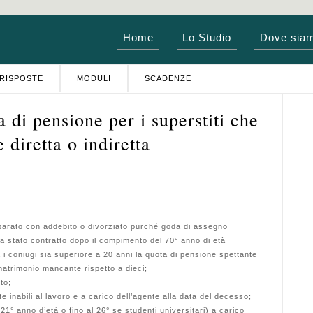
Home
Lo Studio
Dove sia
RISPOSTE
MODULI
SCADENZE
di pensione per i superstiti che
 diretta o indiretta
parato con addebito o divorziato purché goda di assegno
ia stato contratto dopo il compimento del 70° anno di età
tra i coniugi sia superiore a 20 anni la quota di pensione spettante
matrimonio mancante rispetto a dieci;
to;
 inabili al lavoro e a carico dell’agente alla data del decesso;
l 21° anno d’età o fino al 26° se studenti universitari) a carico